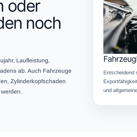
 oder
den noch
Fahrzeug
jahr, Laufleistung,
chadens ab. Auch Fahrzeuge
Entscheidend s
den, Zylinderkopfschaden
Exportfähigkei
und allgemeine
 werden.