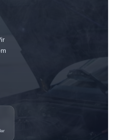
ir
em
lar